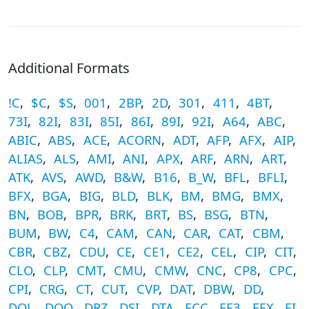
Additional Formats
!C
,
$C
,
$S
,
001
,
2BP
,
2D
,
301
,
411
,
4BT
,
73I
,
82I
,
83I
,
85I
,
86I
,
89I
,
92I
,
A64
,
ABC
,
ABIC
,
ABS
,
ACE
,
ACORN
,
ADT
,
AFP
,
AFX
,
AIP
,
ALIAS
,
ALS
,
AMI
,
ANI
,
APX
,
ARF
,
ARN
,
ART
,
ATK
,
AVS
,
AWD
,
B&W
,
B16
,
B_W
,
BFL
,
BFLI
,
BFX
,
BGA
,
BIG
,
BLD
,
BLK
,
BM
,
BMG
,
BMX
,
BN
,
BOB
,
BPR
,
BRK
,
BRT
,
BS
,
BSG
,
BTN
,
BUM
,
BW
,
C4
,
CAM
,
CAN
,
CAR
,
CAT
,
CBM
,
CBR
,
CBZ
,
CDU
,
CE
,
CE1
,
CE2
,
CEL
,
CIP
,
CIT
,
CLO
,
CLP
,
CMT
,
CMU
,
CMW
,
CNC
,
CP8
,
CPC
,
CPI
,
CRG
,
CT
,
CUT
,
CVP
,
DAT
,
DBW
,
DD
,
DOL
,
DOO
,
DRZ
,
DSI
,
DTA
,
ECC
,
EF3
,
EFX
,
EI
,