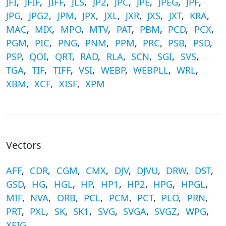
JFI
,
JFIF
,
JIFF
,
JLS
,
JP2
,
JPC
,
JPE
,
JPEG
,
JPF
,
JPG
,
JPG2
,
JPM
,
JPX
,
JXL
,
JXR
,
JXS
,
JXT
,
KRA
,
MAC
,
MIX
,
MPO
,
MTV
,
PAT
,
PBM
,
PCD
,
PCX
,
PGM
,
PIC
,
PNG
,
PNM
,
PPM
,
PRC
,
PSB
,
PSD
,
PSP
,
QOI
,
QRT
,
RAD
,
RLA
,
SCN
,
SGI
,
SVS
,
TGA
,
TIF
,
TIFF
,
VSI
,
WEBP
,
WEBPLL
,
WRL
,
XBM
,
XCF
,
XISF
,
XPM
Vectors
AFF
,
CDR
,
CGM
,
CMX
,
DJV
,
DJVU
,
DRW
,
DST
,
GSD
,
HG
,
HGL
,
HP
,
HP1
,
HP2
,
HPG
,
HPGL
,
MIF
,
NVA
,
ORB
,
PCL
,
PCM
,
PCT
,
PLO
,
PRN
,
PRT
,
PXL
,
SK
,
SK1
,
SVG
,
SVGA
,
SVGZ
,
WPG
,
XFIG