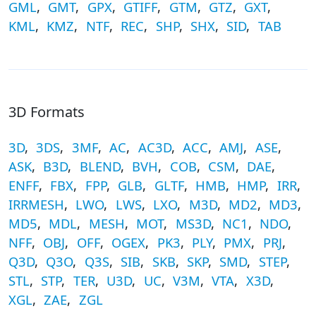
GML
,
GMT
,
GPX
,
GTIFF
,
GTM
,
GTZ
,
GXT
,
KML
,
KMZ
,
NTF
,
REC
,
SHP
,
SHX
,
SID
,
TAB
3D Formats
3D
,
3DS
,
3MF
,
AC
,
AC3D
,
ACC
,
AMJ
,
ASE
,
ASK
,
B3D
,
BLEND
,
BVH
,
COB
,
CSM
,
DAE
,
ENFF
,
FBX
,
FPP
,
GLB
,
GLTF
,
HMB
,
HMP
,
IRR
,
IRRMESH
,
LWO
,
LWS
,
LXO
,
M3D
,
MD2
,
MD3
,
MD5
,
MDL
,
MESH
,
MOT
,
MS3D
,
NC1
,
NDO
,
NFF
,
OBJ
,
OFF
,
OGEX
,
PK3
,
PLY
,
PMX
,
PRJ
,
Q3D
,
Q3O
,
Q3S
,
SIB
,
SKB
,
SKP
,
SMD
,
STEP
,
STL
,
STP
,
TER
,
U3D
,
UC
,
V3M
,
VTA
,
X3D
,
XGL
,
ZAE
,
ZGL