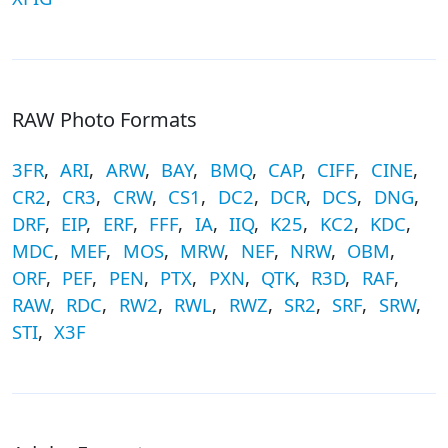
RAW Photo Formats
3FR
,
ARI
,
ARW
,
BAY
,
BMQ
,
CAP
,
CIFF
,
CINE
,
CR2
,
CR3
,
CRW
,
CS1
,
DC2
,
DCR
,
DCS
,
DNG
,
DRF
,
EIP
,
ERF
,
FFF
,
IA
,
IIQ
,
K25
,
KC2
,
KDC
,
MDC
,
MEF
,
MOS
,
MRW
,
NEF
,
NRW
,
OBM
,
ORF
,
PEF
,
PEN
,
PTX
,
PXN
,
QTK
,
R3D
,
RAF
,
RAW
,
RDC
,
RW2
,
RWL
,
RWZ
,
SR2
,
SRF
,
SRW
,
STI
,
X3F