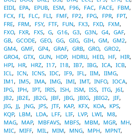
EIDI
,
EPA
,
EPUB
,
ESM
,
F96
,
FAC
,
FACE
,
FBM
,
FCX
,
FI
,
FLC
,
FLI
,
FMF
,
FP2
,
FPG
,
FPR
,
FPT
,
FRE
,
FRM
,
FSY
,
FTF
,
FUN
,
FX3
,
FXD
,
FXM
,
FXO
,
FXR
,
FXS
,
G
,
G16
,
G3
,
G3N
,
G4
,
GAF
,
GB
,
GCODE
,
GEO
,
GG
,
GIG
,
GIH
,
GM
,
GM2
,
GM4
,
GMF
,
GP4
,
GRAF
,
GRB
,
GRO
,
GRO2
,
GRO4
,
GTX
,
GUN
,
HDP
,
HDRU
,
HED
,
HF
,
HIR
,
HPI
,
HR
,
HRZ
,
I17
,
I18
,
IB7
,
IBG
,
ICA
,
ICB
,
ICL
,
ICN
,
ICNS
,
IDC
,
IF9
,
IFL
,
IIM
,
IIMG
,
IM1
,
IM5
,
IMA
,
IMG
,
IMI
,
IMT
,
INFO
,
IOCA
,
IPG
,
IPH
,
IPT
,
IRIS
,
ISH
,
ISM
,
ISS
,
ITG
,
J6I
,
JB2
,
JB2E
,
JB2G
,
JBF
,
JBG
,
JBIG
,
JBIG2
,
JIF
,
JIG
,
JJ
,
JNG
,
JPS
,
JTF
,
KAP
,
KFX
,
KOA
,
KPS
,
KQP
,
LBM
,
LDA
,
LFF
,
LIF
,
LVP
,
LWI
,
M8
,
MAG
,
MAP
,
MBFAVS
,
MBFS
,
MBM
,
MGR
,
MH
,
MIC
,
MIFF
,
MIL
,
MIM
,
MNG
,
MPH
,
MPNT
,