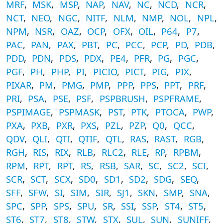
MRF
,
MSK
,
MSP
,
NAP
,
NAV
,
NC
,
NCD
,
NCR
,
NCT
,
NEO
,
NGC
,
NITF
,
NLM
,
NMP
,
NOL
,
NPL
,
NPM
,
NSR
,
OAZ
,
OCP
,
OFX
,
OIL
,
P64
,
P7
,
PAC
,
PAN
,
PAX
,
PBT
,
PC
,
PCC
,
PCP
,
PD
,
PDB
,
PDD
,
PDN
,
PDS
,
PDX
,
PE4
,
PFR
,
PG
,
PGC
,
PGF
,
PH
,
PHP
,
PI
,
PICIO
,
PICT
,
PIG
,
PIX
,
PIXAR
,
PM
,
PMG
,
PMP
,
PPP
,
PPS
,
PPT
,
PRF
,
PRI
,
PSA
,
PSE
,
PSF
,
PSPBRUSH
,
PSPFRAME
,
PSPIMAGE
,
PSPMASK
,
PST
,
PTK
,
PTOCA
,
PWP
,
PXA
,
PXB
,
PXR
,
PXS
,
PZL
,
PZP
,
Q0
,
QCC
,
QDV
,
QLI
,
QTI
,
QTIF
,
QTL
,
RAS
,
RAST
,
RGB
,
RGH
,
RIS
,
RIX
,
RLB
,
RLC2
,
RLE
,
RP
,
RPBM
,
RPM
,
RPT
,
RPT
,
RS
,
RSB
,
SAR
,
SC
,
SC2
,
SCI
,
SCR
,
SCT
,
SCX
,
SD0
,
SD1
,
SD2
,
SDG
,
SEQ
,
SFF
,
SFW
,
SI
,
SIM
,
SIR
,
SJ1
,
SKN
,
SMP
,
SNA
,
SPC
,
SPP
,
SPS
,
SPU
,
SR
,
SSI
,
SSP
,
ST4
,
ST5
,
ST6
,
ST7
,
ST8
,
STW
,
STX
,
SUL
,
SUN
,
SUNIFF
,